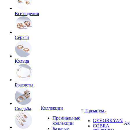
Все изделия
Серьги
Кольца
Браслеты
Коллекции
Свадьба
Премиум
Премиальные
GEVORKYAN
коллекции
Ак
COBRA
Базовые