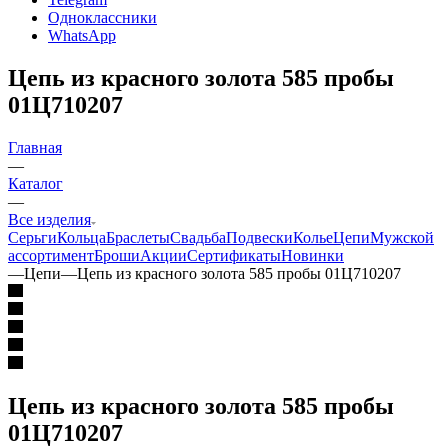
Одноклассники
WhatsApp
Цепь из красного золота 585 пробы
01Ц710207
Главная
—
Каталог
—
Все изделия
Серьги
Кольца
Браслеты
Свадьба
Подвески
Колье
Цепи
Мужской
ассортимент
Броши
Акции
Сертификаты
Новинки
—
Цепи
—
Цепь из красного золота 585 пробы 01Ц710207
Цепь из красного золота 585 пробы
01Ц710207