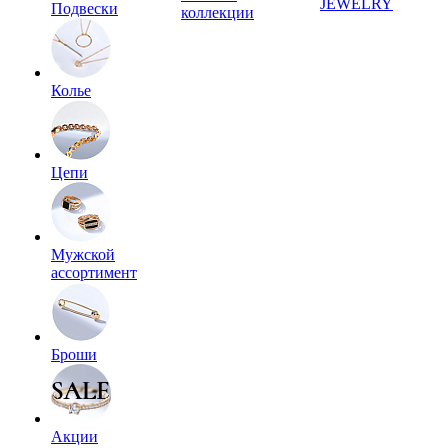
JEWELRY
Подвески
коллекции
Колье
Цепи
Мужской
ассортимент
Броши
Акции