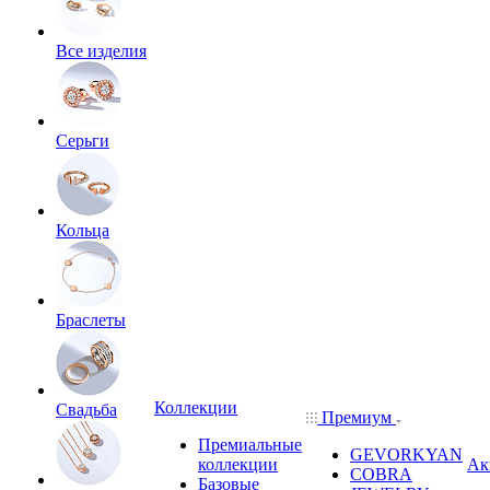
Все изделия
Серьги
Кольца
Браслеты
Коллекции
Свадьба
Премиум
Премиальные
GEVORKYAN
коллекции
Ак
COBRA
Базовые