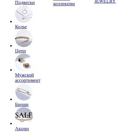
JEWELRY
Подвески
коллекции
Колье
Цепи
Мужской
ассортимент
Броши
Акции