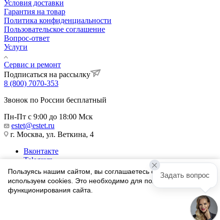
Условия доставки
Гарантия на товар
Политика конфиденциальности
Пользовательское соглашение
Вопрос-ответ
Услуги
Сервис и ремонт
Подписаться на рассылку
8 (800) 7070-353
Звонок по России бесплатный
Пн-Пт с 9:00 до 18:00 Мск
estet@estet.ru
г. Москва, ул. Веткина, 4
Вконтакте
Telegram
Одноклассники
Пользуясь нашим сайтом, вы соглашаетесь с тем, что мы
Задать вопрос
WhatsApp
используем cookies. Это необходимо для полноценного
функционирования сайта.
1991-2026 © Ювелирный Дом ЭСТЕТ
Соглашаюсь
Найти