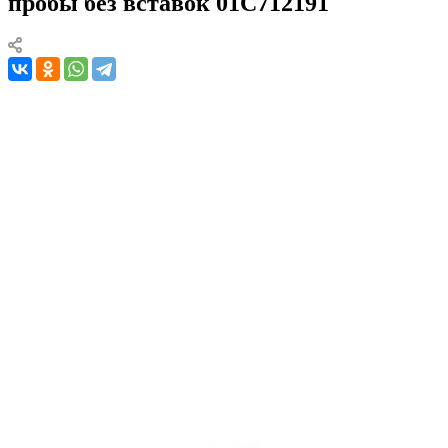
пробы без вставок 01С712191