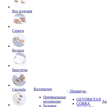
Все изделия
Серьги
Кольца
Браслеты
Коллекции
Свадьба
Премиум
Премиальные
GEVORKYAN
коллекции
Ак
COBRA
Базовые