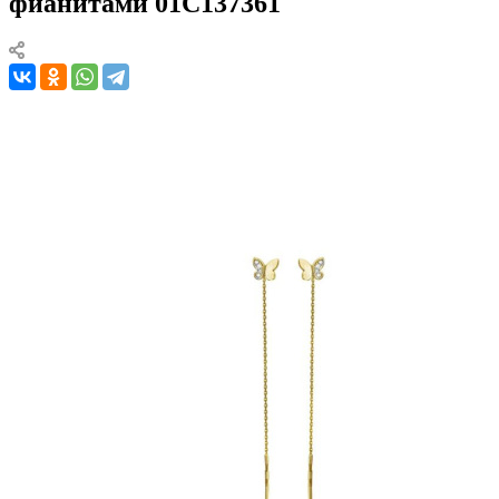
фианитами 01С137361