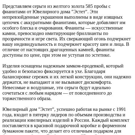
Представляем серьги из желтого золота 585 пробы с
фианитами от Ювелирного дома "Эстет". Эти
непревзойденные украшения выполнены в виде изящных
цепочек с аккуратными фианитами, которые добавляют им
особого блеска и очарования. Фианиты — искусственные
камни, превосходно имитирующие бриллианты по
прозрачности и игре света. Их сверкающий огонь подчеркнет
вашу индивидуальность и подчеркнет красоту шеи и лица. В
отличие от настоящих драгоценных камней, фианиты
доступны по цене, при этом не уступая по эстетике.
Изделия оснащены надежным замком-продевкой, который
удобно и безопасно фиксируется в ухе. Благодаря
балансировке сережек и их легкой конструкции, они надежно
держатся, не выпадают и не вызывают дискомфорта.
Невесомые и воздушные, эти серьги будут идеально
сочетаться с любым нарядом — от повседневного до
торжественного образа.
Ювелирный дом "Эстет", успешно работая на рынке с 1991
года, входит в пятерку лидеров по объемам производства и
реализации ювелирных изделий в России. Каждый комплект
поставляется в красивой подарочной коробке и фирменном
бумажном пакете, что делает его отличным подарком для