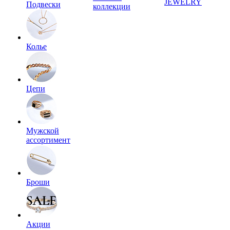
JEWELRY
Подвески
коллекции
Колье
Цепи
Мужской
ассортимент
Броши
Акции