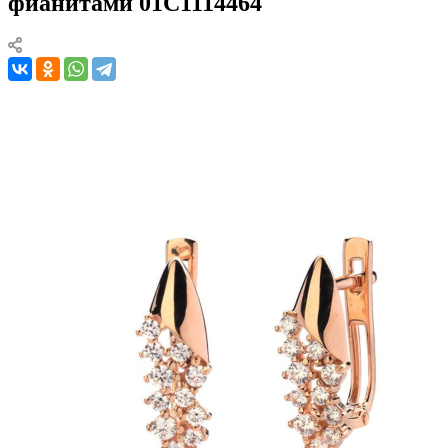
фианитами 01С1114464