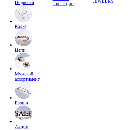
JEWELRY
Подвески
коллекции
Колье
Цепи
Мужской
ассортимент
Броши
Акции