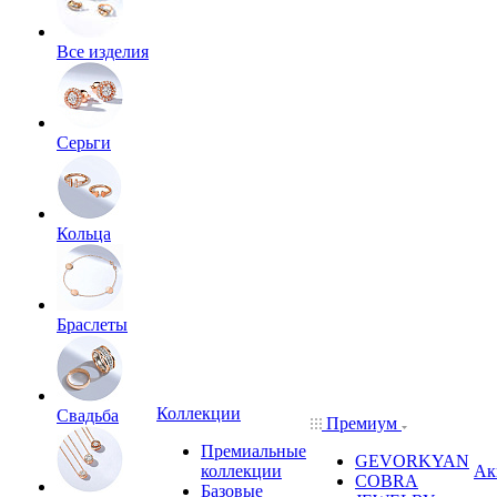
Все изделия
Серьги
Кольца
Браслеты
Коллекции
Свадьба
Премиум
Премиальные
GEVORKYAN
коллекции
Ак
COBRA
Базовые