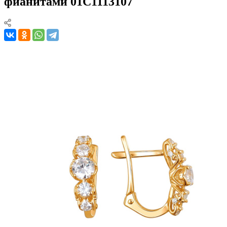
фианитами 01С1113107