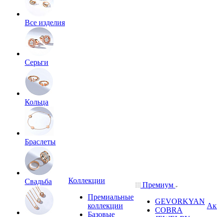
Все изделия
Серьги
Кольца
Браслеты
Коллекции
Свадьба
Премиум
Премиальные
GEVORKYAN
коллекции
Ак
COBRA
Базовые