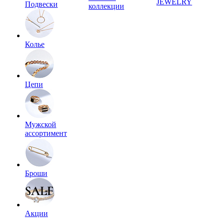
JEWELRY
Подвески
коллекции
Колье
Цепи
Мужской
ассортимент
Броши
Акции