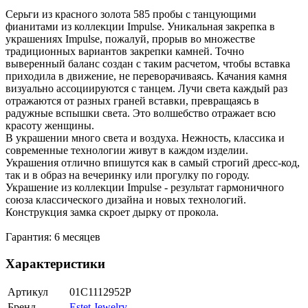
Серьги из красного золота 585 пробы с танцующими
фианитами из коллекции Impulse. Уникальная закрепка в
украшениях Impulse, пожалуй, прорыв во множестве
традиционных вариантов закрепки камней. Точно
выверенный баланс создан с таким расчетом, чтобы вставка
приходила в движение, не переворачиваясь. Качания камня
визуально ассоциируются с танцем. Лучи света каждый раз
отражаются от разных граней вставки, превращаясь в
радужные вспышки света. Это волшебство отражает всю
красоту женщины.
В украшении много света и воздуха. Нежность, классика и
современные технологии живут в каждом изделии.
Украшения отлично впишутся как в самый строгий дресс-код,
так и в образ на вечеринку или прогулку по городу.
Украшение из коллекции Impulse - результат гармоничного
союза классического дизайна и новых технологий.
Конструкция замка скроет дырку от прокола.
Гарантия: 6 месяцев
Характеристики
Артикул
01С1112952Р
Бренд
Estet Jewelry