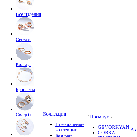
Все изделия
Серьги
Кольца
Браслеты
Коллекции
Свадьба
Премиум
Премиальные
GEVORKYAN
коллекции
Ак
COBRA
Базовые