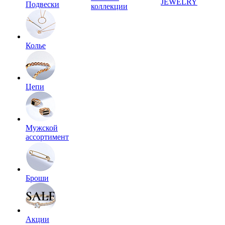
JEWELRY
Подвески
коллекции
Колье
Цепи
Мужской
ассортимент
Броши
Акции