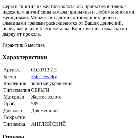
Серьги "кисти" из желтого золота 585 пробы без вставок с
надежным английским замком привычны и любимы многими
женщинами. Множество длинных тончайших цепей с
алмазными гранями раскачиваются от Ваших движений,
передавая игру и блеск металла. Конструкция замка скроет
дырку от прокола.
Гарантия: 6 месяцев
Характеристики
Артикул
01С0313313
Бренд
Estet Jewelry
Коллекция
золотые украшения
Тип изделия
СЕРЬГИ
Материал
Желтое золото
Проба
585
Для кого
Для женщин
Покрытие
-
Тип замка
АНГЛИЙСКИЙ
Отзывы