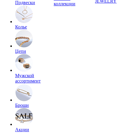
JEWELRY
Подвески
коллекции
Колье
Цепи
Мужской
ассортимент
Броши
Акции