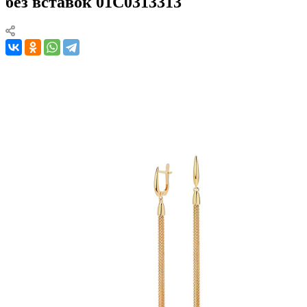
без вставок 01С0313313