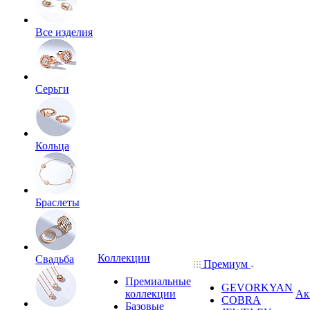
Все изделия
Серьги
Кольца
Браслеты
Коллекции
Свадьба
Премиум
Премиальные
GEVORKYAN
коллекции
Ак
COBRA
Базовые