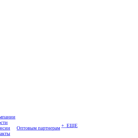
мпании
сти
+ ЕЩЕ
нсии
Оптовым партнерам
акты