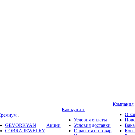
Компания
Как купить
О ко
ремиум
Условия оплаты
Ново
GEVORKYAN
Акции
Условия доставки
Вака
COBRA JEWELRY
Гарантия на товар
Конт