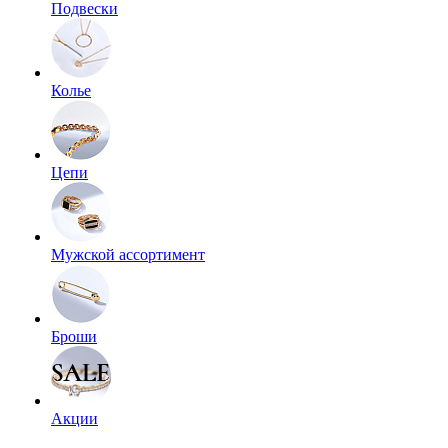
Подвески
Колье
Цепи
Мужской ассортимент
Броши
Акции