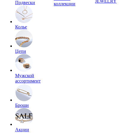
JEWELRY
Подвески
коллекции
Колье
Цепи
Мужской
ассортимент
Броши
Акции