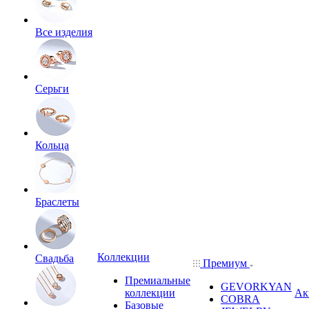
Все изделия
Серьги
Кольца
Браслеты
Коллекции
Свадьба
Премиум
Премиальные
GEVORKYAN
коллекции
Ак
COBRA
Базовые