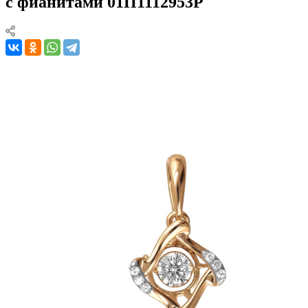
с фианитами 01П1112953Р