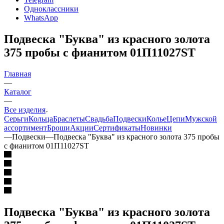
Одноклассники
WhatsApp
Подвеска "Буква" из красного золота
375 пробы с фианитом 01П11027SТ
Главная
—
Каталог
—
Все изделия
Серьги
Кольца
Браслеты
Свадьба
Подвески
Колье
Цепи
Мужской
ассортимент
Броши
Акции
Сертификаты
Новинки
—
Подвески
—
Подвеска "Буква" из красного золота 375 пробы
с фианитом 01П11027SТ
Подвеска "Буква" из красного золота