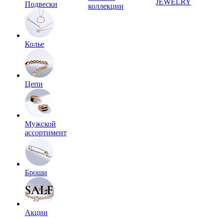
JEWELRY
Подвески
коллекции
Колье
Цепи
Мужской
ассортимент
Броши
Акции