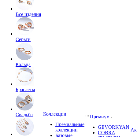
Все изделия
Серьги
Кольца
Браслеты
Коллекции
Свадьба
Премиум
Премиальные
GEVORKYAN
коллекции
Ак
COBRA
Базовые