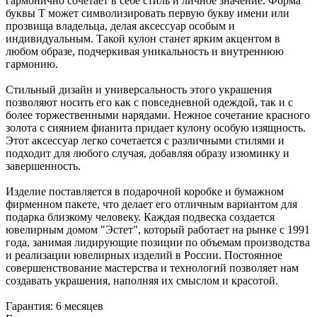
гармонично сочетает в себе стиль и личное значение. Форма
буквы Т может символизировать первую букву имени или
прозвища владельца, делая аксессуар особым и
индивидуальным. Такой кулон станет ярким акцентом в
любом образе, подчеркивая уникальность и внутреннюю
гармонию.
Стильный дизайн и универсальность этого украшения
позволяют носить его как с повседневной одеждой, так и с
более торжественными нарядами. Нежное сочетание красного
золота с сиянием фианита придает кулону особую изящность.
Этот аксессуар легко сочетается с различными стилями и
подходит для любого случая, добавляя образу изюминку и
завершенность.
Изделие поставляется в подарочной коробке и бумажном
фирменном пакете, что делает его отличным вариантом для
подарка близкому человеку. Каждая подвеска создается
ювелирным домом "Эстет", который работает на рынке с 1991
года, занимая лидирующие позиции по объемам производства
и реализации ювелирных изделий в России. Постоянное
совершенствование мастерства и технологий позволяет нам
создавать украшения, наполняя их смыслом и красотой.
Гарантия: 6 месяцев