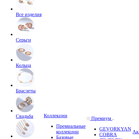
Все изделия
Серьги
Кольца
Браслеты
Коллекции
Свадьба
Премиум
Премиальные
GEVORKYAN
коллекции
Ак
COBRA
Базовые