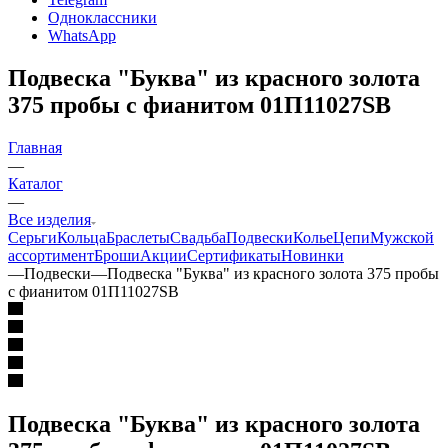
Одноклассники
WhatsApp
Подвеска "Буква" из красного золота
375 пробы с фианитом 01П11027SВ
Главная
—
Каталог
—
Все изделия
Серьги
Кольца
Браслеты
Свадьба
Подвески
Колье
Цепи
Мужской
ассортимент
Броши
Акции
Сертификаты
Новинки
—
Подвески
—
Подвеска "Буква" из красного золота 375 пробы
с фианитом 01П11027SВ
Подвеска "Буква" из красного золота