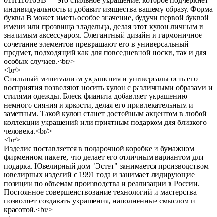
01П11016SВ — это стильное украшение, которое подчеркнет
индивидуальность и добавит изящества вашему образу. Форма
буквы В может иметь особое значение, будучи первой буквой
имени или прозвища владельца, делая этот кулон личным и
значимым аксессуаром. Элегантный дизайн и гармоничное
сочетание элементов превращают его в универсальный
предмет, подходящий как для повседневной носки, так и для
особых случаев.<br/>
<br/>
Стильный минимализм украшения и универсальность его
восприятия позволяют носить кулон с различными образами и
стилями одежды. Блеск фианита добавляет украшению
немного сияния и яркости, делая его привлекательным и
заметным. Такой кулон станет достойным акцентом в любой
коллекции украшений или приятным подарком для близкого
человека.<br/>
<br/>
Изделие поставляется в подарочной коробке и бумажном
фирменном пакете, что делает его отличным вариантом для
подарка. Ювелирный дом "Эстет" занимается производством
ювелирных изделий с 1991 года и занимает лидирующие
позиции по объемам производства и реализации в России.
Постоянное совершенствование технологий и мастерства
позволяет создавать украшения, наполненные смыслом и
красотой.<br/>