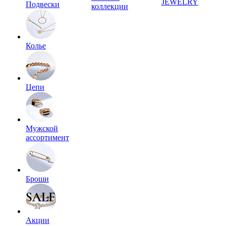
JEWELRY
Подвески
коллекции
Колье
Цепи
Мужской
ассортимент
Броши
Акции