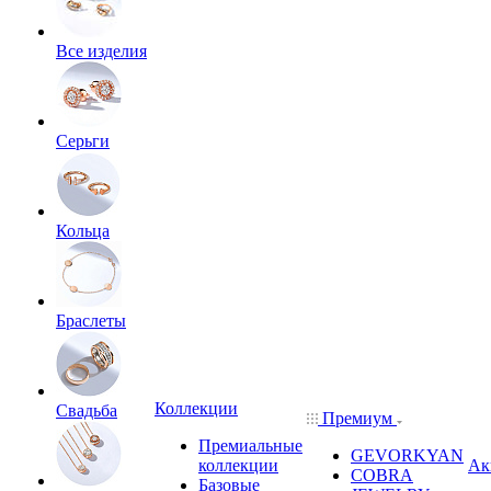
Все изделия
Серьги
Кольца
Браслеты
Коллекции
Свадьба
Премиум
Премиальные
GEVORKYAN
коллекции
Ак
COBRA
Базовые