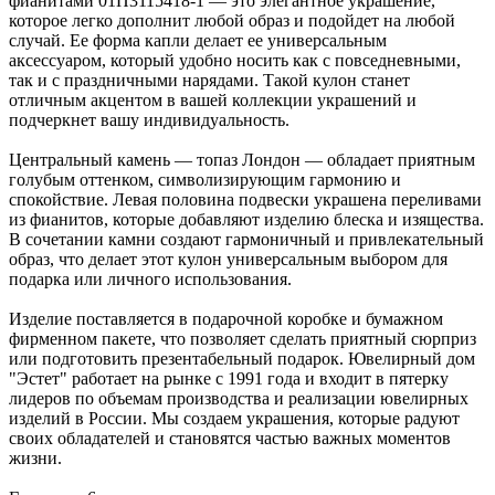
фианитами 01П3115418-1 — это элегантное украшение,
которое легко дополнит любой образ и подойдет на любой
случай. Ее форма капли делает ее универсальным
аксессуаром, который удобно носить как с повседневными,
так и с праздничными нарядами. Такой кулон станет
отличным акцентом в вашей коллекции украшений и
подчеркнет вашу индивидуальность.
Центральный камень — топаз Лондон — обладает приятным
голубым оттенком, символизирующим гармонию и
спокойствие. Левая половина подвески украшена переливами
из фианитов, которые добавляют изделию блеска и изящества.
В сочетании камни создают гармоничный и привлекательный
образ, что делает этот кулон универсальным выбором для
подарка или личного использования.
Изделие поставляется в подарочной коробке и бумажном
фирменном пакете, что позволяет сделать приятный сюрприз
или подготовить презентабельный подарок. Ювелирный дом
"Эстет" работает на рынке с 1991 года и входит в пятерку
лидеров по объемам производства и реализации ювелирных
изделий в России. Мы создаем украшения, которые радуют
своих обладателей и становятся частью важных моментов
жизни.