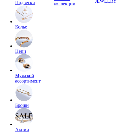
JEWELRY
Подвески
коллекции
Колье
Цепи
Мужской
ассортимент
Броши
Акции