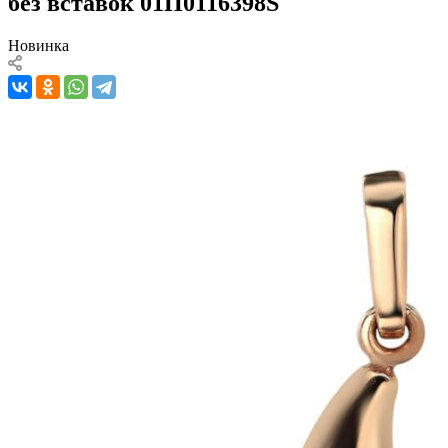
без вставок 01П0116398S
Новинка