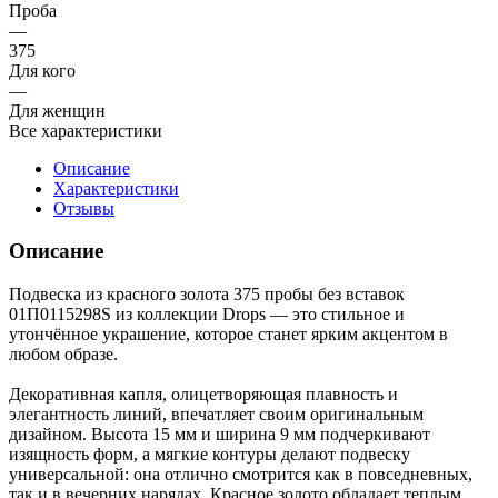
Проба
—
375
Для кого
—
Для женщин
Все характеристики
Описание
Характеристики
Отзывы
Описание
Подвеска из красного золота 375 пробы без вставок
01П0115298S из коллекции Drops — это стильное и
утончённое украшение, которое станет ярким акцентом в
любом образе.
Декоративная капля, олицетворяющая плавность и
элегантность линий, впечатляет своим оригинальным
дизайном. Высота 15 мм и ширина 9 мм подчеркивают
изящность форм, а мягкие контуры делают подвеску
универсальной: она отлично смотрится как в повседневных,
так и в вечерних нарядах. Красное золото обладает теплым,