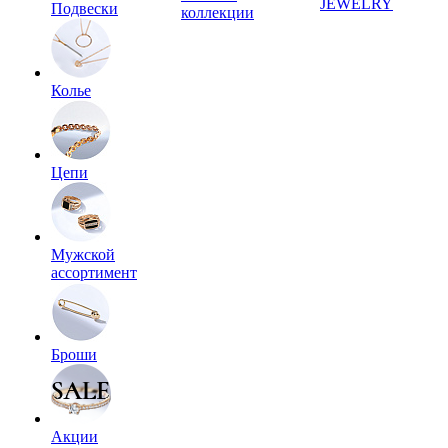
JEWELRY
Подвески
коллекции
Колье
Цепи
Мужской
ассортимент
Броши
Акции