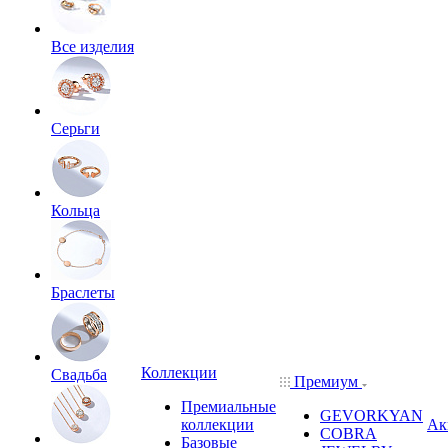
Все изделия
Серьги
Кольца
Браслеты
Коллекции
Свадьба
Премиум
Премиальные
GEVORKYAN
коллекции
Ак
COBRA
Базовые