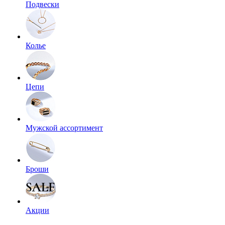
Подвески
Колье
Цепи
Мужской ассортимент
Броши
Акции