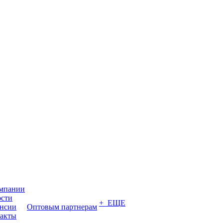
мпании
сти
+ ЕЩЕ
нсии
Оптовым партнерам
акты