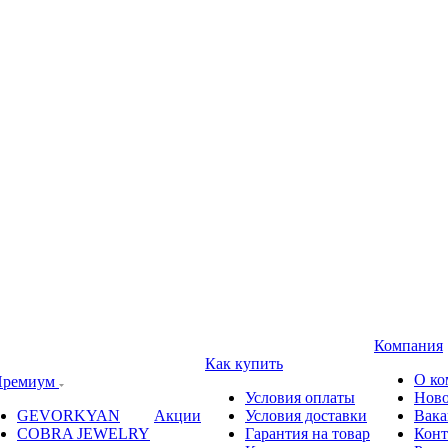
Компания
Как купить
О ко
ремиум
Условия оплаты
Ново
GEVORKYAN
Акции
Условия доставки
Вака
COBRA JEWELRY
Гарантия на товар
Конт