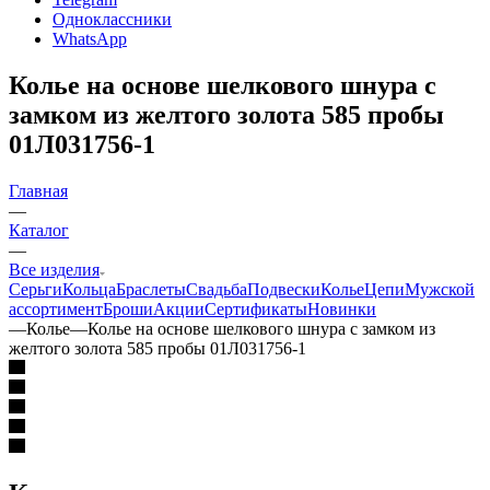
Одноклассники
WhatsApp
Колье на основе шелкового шнура с
замком из желтого золота 585 пробы
01Л031756-1
Главная
—
Каталог
—
Все изделия
Серьги
Кольца
Браслеты
Свадьба
Подвески
Колье
Цепи
Мужской
ассортимент
Броши
Акции
Сертификаты
Новинки
—
Колье
—
Колье на основе шелкового шнура с замком из
желтого золота 585 пробы 01Л031756-1