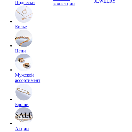
JEWELRY
Подвески
коллекции
Колье
Цепи
Мужской
ассортимент
Броши
Акции