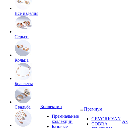
Все изделия
Серьги
Кольца
Браслеты
Коллекции
Свадьба
Премиум
Премиальные
GEVORKYAN
коллекции
Ак
COBRA
Базовые