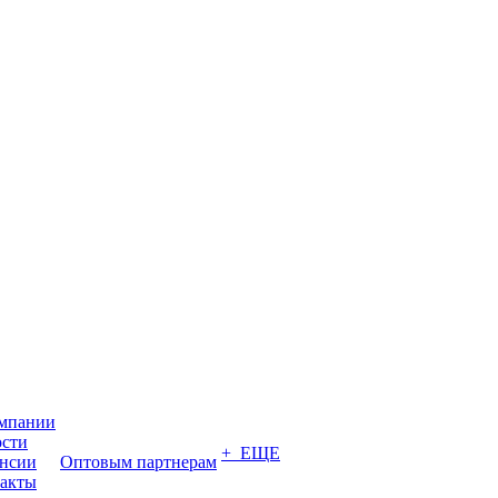
мпании
сти
+ ЕЩЕ
нсии
Оптовым партнерам
акты