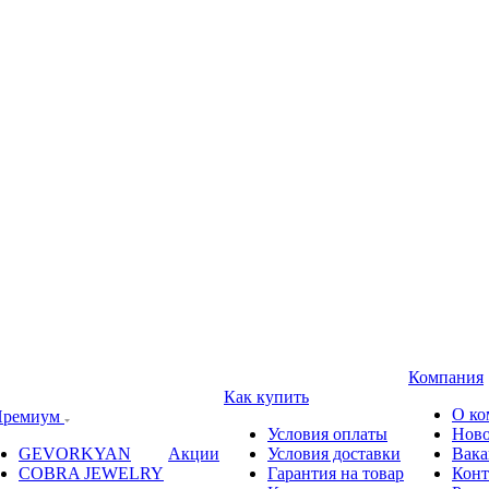
Компания
Как купить
О ко
ремиум
Условия оплаты
Ново
GEVORKYAN
Акции
Условия доставки
Вака
COBRA JEWELRY
Гарантия на товар
Конт