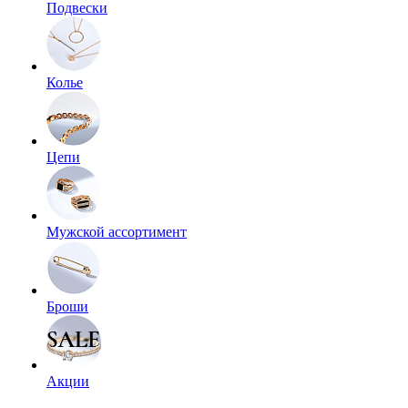
Подвески
Колье
Цепи
Мужской ассортимент
Броши
Акции