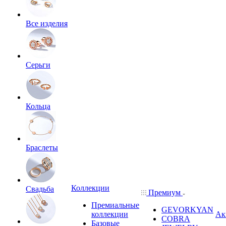
Все изделия
Серьги
Кольца
Браслеты
Коллекции
Свадьба
Премиум
Премиальные
GEVORKYAN
коллекции
Ак
COBRA
Базовые