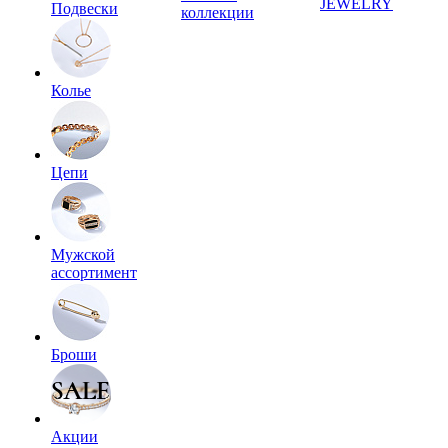
JEWELRY
Подвески
коллекции
Колье
Цепи
Мужской
ассортимент
Броши
Акции