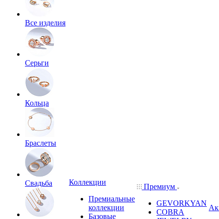
Все изделия
Серьги
Кольца
Браслеты
Коллекции
Свадьба
Премиум
Премиальные
GEVORKYAN
коллекции
Ак
COBRA
Базовые