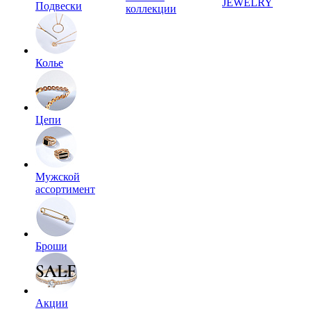
JEWELRY
Подвески
коллекции
Колье
Цепи
Мужской
ассортимент
Броши
Акции