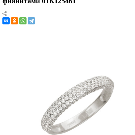
фианитами 01К125461