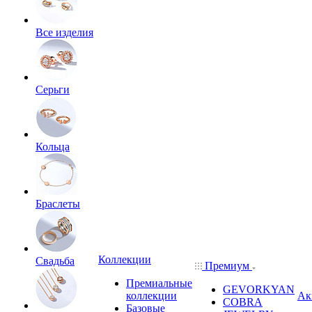
Все изделия
Серьги
Кольца
Браслеты
Коллекции
Свадьба
Премиум
Премиальные
GEVORKYAN
коллекции
Ак
COBRA
Базовые