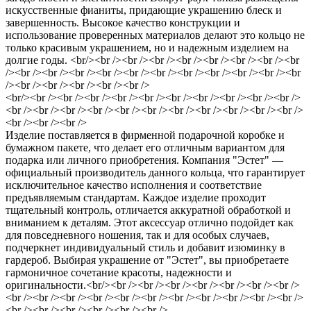
искусственные фианиты, придающие украшению блеск и
завершенность. Высокое качество конструкции и
использование проверенных материалов делают это кольцо не
только красивым украшением, но и надежным изделием на
долгие годы. <br/><br /><br /><br /><br /><br /><br /><br /><br
/><br /><br /><br /><br /><br /><br /><br /><br /><br /><br /><br
/><br /><br /><br /><br /><br />
<br/><br /><br /><br /><br /><br /><br /><br /><br /><br /><br />
<br /><br /><br /><br /><br /><br /><br /><br /><br /><br /><br />
<br /><br /><br />
Изделие поставляется в фирменной подарочной коробке и
бумажном пакете, что делает его отличным вариантом для
подарка или личного приобретения. Компания "Эстет" —
официальный производитель данного кольца, что гарантирует
исключительное качество исполнения и соответствие
предъявляемым стандартам. Каждое изделие проходит
тщательный контроль, отличается аккуратной обработкой и
вниманием к деталям. Этот аксессуар отлично подойдет как
для повседневного ношения, так и для особых случаев,
подчеркнет индивидуальный стиль и добавит изюминку в
гардероб. Выбирая украшение от "Эстет", вы приобретаете
гармоничное сочетание красоты, надежности и
оригинальности.<br/><br /><br /><br /><br /><br /><br /><br />
<br /><br /><br /><br /><br /><br /><br /><br /><br /><br /><br />
<br /><br /><br /><br /><br /><br />