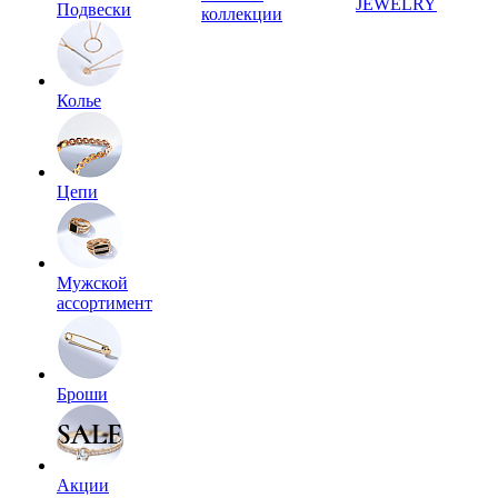
JEWELRY
Подвески
коллекции
Колье
Цепи
Мужской
ассортимент
Броши
Акции