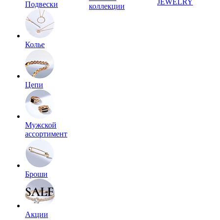
JEWELRY
Подвески
коллекции
Колье
Цепи
Мужской
ассортимент
Броши
Акции