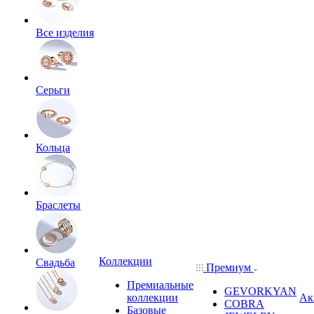
Все изделия
Серьги
Кольца
Браслеты
Коллекции
Свадьба
Премиум
Премиальные
GEVORKYAN
коллекции
Ак
COBRA
Базовые