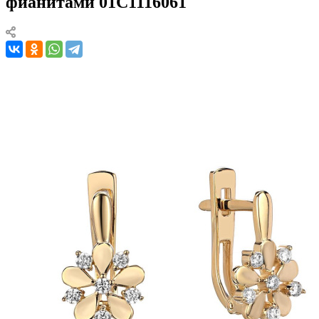
фианитами 01С1116061