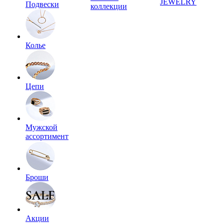
JEWELRY
Подвески
коллекции
Колье
Цепи
Мужской
ассортимент
Броши
Акции