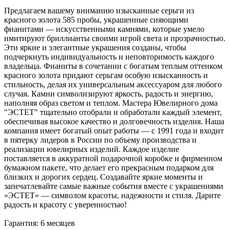
Предлагаем вашему вниманию изысканные серьги из
красного золота 585 пробы, украшенные сияющими
фианитами — искусственными камнями, которые умело
имитируют бриллианты своими игрой света и прозрачностью.
Эти яркие и элегантные украшения созданы, чтобы
подчеркнуть индивидуальность и неповторимость каждого
владельца. Фианиты в сочетании с богатым теплым оттенком
красного золота придают серьгам особую изысканность и
стильность, делая их универсальным аксессуаром для любого
случая. Камни символизируют яркость, радость и энергию,
наполняя образ светом и теплом. Мастера Ювелирного дома
"ЭСТЕТ" тщательно отобрали и обработали каждый элемент,
обеспечивая высокое качество и долговечность изделия. Наша
компания имеет богатый опыт работы — с 1991 года и входит
в пятерку лидеров в России по объему производства и
реализации ювелирных изделий. Каждое изделие
поставляется в аккуратной подарочной коробке и фирменном
бумажном пакете, что делает его прекрасным подарком для
близких и дорогих сердец. Создавайте яркие моменты и
запечатлевайте самые важные события вместе с украшениями
«ЭСТЕТ» — символом красоты, надежности и стиля. Дарите
радость и красоту с уверенностью!
Гарантия: 6 месяцев