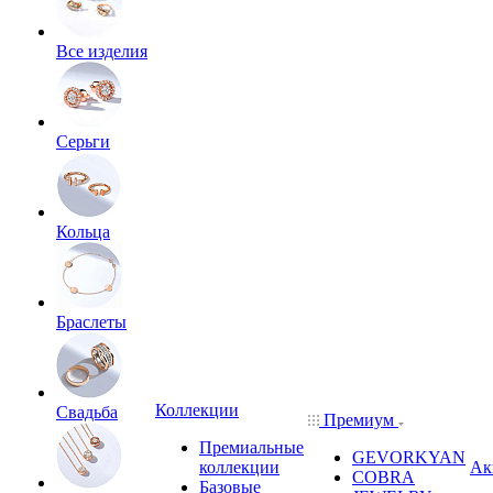
Все изделия
Серьги
Кольца
Браслеты
Коллекции
Свадьба
Премиум
Премиальные
GEVORKYAN
коллекции
Ак
COBRA
Базовые