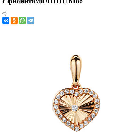
с фианитами 01П1116186