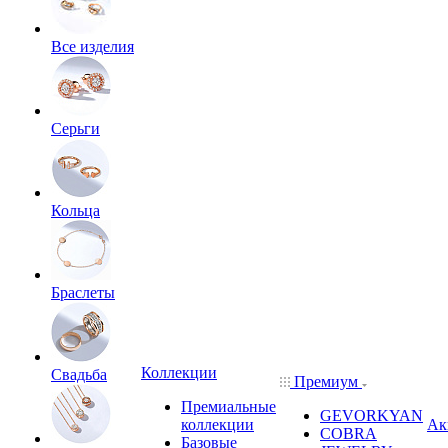
Все изделия
Серьги
Кольца
Браслеты
Коллекции
Свадьба
Премиум
Премиальные
GEVORKYAN
коллекции
Ак
COBRA
Базовые