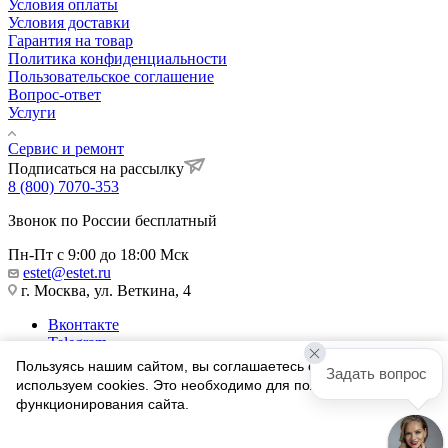
Условия оплаты
Условия доставки
Гарантия на товар
Политика конфиденциальности
Пользовательское соглашение
Вопрос-ответ
Услуги
Сервис и ремонт
Подписаться на рассылку
8 (800) 7070-353
Звонок по России бесплатный
Пн-Пт с 9:00 до 18:00 Мск
estet@estet.ru
г. Москва, ул. Веткина, 4
Вконтакте
Telegram
Одноклассники
Пользуясь нашим сайтом, вы соглашаетесь с тем, что мы
Задать вопрос
WhatsApp
используем cookies. Это необходимо для полноценного
функционирования сайта.
1991-2026 © Ювелирный Дом ЭСТЕТ
Соглашаюсь