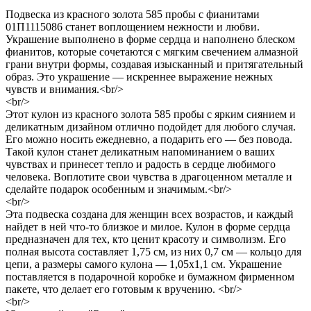
Подвеска из красного золота 585 пробы с фианитами
01П1115086 станет воплощением нежности и любви.
Украшение выполнено в форме сердца и наполнено блеском
фианитов, которые сочетаются с мягким свечением алмазной
грани внутри формы, создавая изысканный и притягательный
образ. Это украшение — искреннее выражение нежных
чувств и внимания.<br/>
<br/>
Этот кулон из красного золота 585 пробы с ярким сиянием и
деликатным дизайном отлично подойдет для любого случая.
Его можно носить ежедневно, а подарить его — без повода.
Такой кулон станет деликатным напоминанием о ваших
чувствах и принесет тепло и радость в сердце любимого
человека. Воплотите свои чувства в драгоценном металле и
сделайте подарок особенным и значимым.<br/>
<br/>
Эта подвеска создана для женщин всех возрастов, и каждый
найдет в ней что-то близкое и милое. Кулон в форме сердца
предназначен для тех, кто ценит красоту и символизм. Его
полная высота составляет 1,75 см, из них 0,7 см — кольцо для
цепи, а размеры самого кулона — 1,05х1,1 см. Украшение
поставляется в подарочной коробке и бумажном фирменном
пакете, что делает его готовым к вручению. <br/>
<br/>