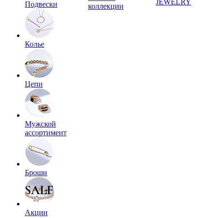
JEWELRY
Подвески
коллекции
Колье
Цепи
Мужской
ассортимент
Броши
Акции