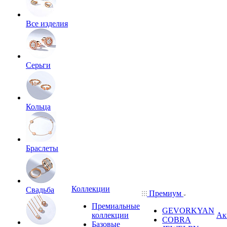
Все изделия
Серьги
Кольца
Браслеты
Коллекции
Свадьба
Премиум
Премиальные
GEVORKYAN
коллекции
Ак
COBRA
Базовые