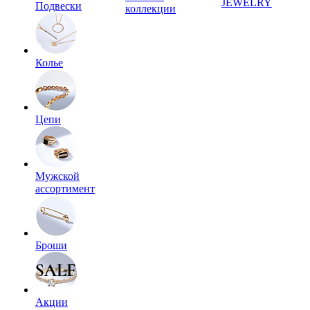
JEWELRY
Подвески
коллекции
Колье
Цепи
Мужской
ассортимент
Броши
Акции