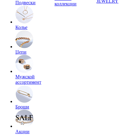
JEWELRY
Подвески
коллекции
Колье
Цепи
Мужской
ассортимент
Броши
Акции