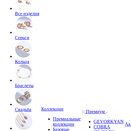
Все изделия
Серьги
Кольца
Браслеты
Коллекции
Свадьба
Премиум
Премиальные
GEVORKYAN
коллекции
Ак
COBRA
Базовые