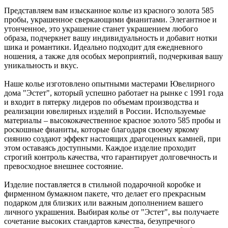
Представляем вам изысканное колье из красного золота 585
пробы, украшенное сверкающими фианитами. Элегантное и
утонченное, это украшение станет украшением любого
образа, подчеркнет вашу индивидуальность и добавит нотки
шика и романтики. Идеально подходит для ежедневного
ношения, а также для особых мероприятий, подчеркивая вашу
уникальность и вкус.
Наше колье изготовлено опытными мастерами Ювелирного
дома "Эстет", который успешно работает на рынке с 1991 года
и входит в пятерку лидеров по объемам производства и
реализации ювелирных изделий в России. Используемые
материалы – высококачественное красное золото 585 пробы и
роскошные фианиты, которые благодаря своему яркому
сиянию создают эффект настоящих драгоценных камней, при
этом оставаясь доступными. Каждое изделие проходит
строгий контроль качества, что гарантирует долговечность и
превосходное внешнее состояние.
Изделие поставляется в стильной подарочной коробке и
фирменном бумажном пакете, что делает его прекрасным
подарком для близких или важным дополнением вашего
личного украшения. Выбирая колье от "Эстет", вы получаете
сочетание высоких стандартов качества, безупречного