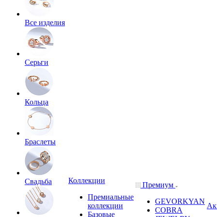
Все изделия
Серьги
Кольца
Браслеты
Коллекции
Свадьба
Премиум
Премиальные
GEVORKYAN
коллекции
Ак
COBRA
Базовые