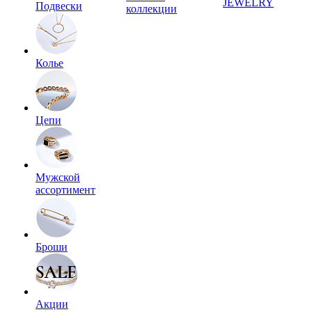
JEWELRY
Подвески
коллекции
Колье
Цепи
Мужской
ассортимент
Броши
Акции