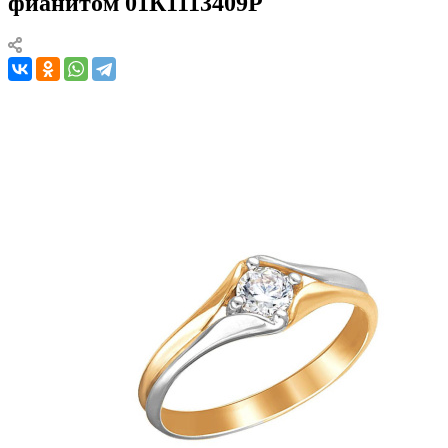
фианитом 01К1113409Р