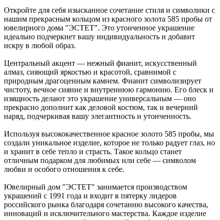
Откройте для себя изысканное сочетание стиля и символики с
нашим прекрасным кольцом из красного золота 585 пробы от
ювелирного дома "ЭСТЕТ". Это утонченное украшение
идеально подчеркнет вашу индивидуальность и добавит
искру в любой образ.
Центральный акцент — нежный фианит, искусственный
алмаз, сияющий яркостью и красотой, сравнимой с
природным драгоценным камнем. Фианит символизирует
чистоту, вечное сияние и внутреннюю гармонию. Его блеск и
изящность делают это украшение универсальным — оно
прекрасно дополнит как деловой костюм, так и вечерний
наряд, подчеркивая вашу элегантность и утонченность.
Используя высококачественное красное золото 585 пробы, мы
создали уникальное изделие, которое не только радует глаз, но
и хранит в себе тепло и страсть. Такое кольцо станет
отличным подарком для любимых или себе — символом
любви и особого отношения к себе.
Ювелирный дом "ЭСТЕТ" занимается производством
украшений с 1991 года и входит в пятерку лидеров
российского рынка благодаря сочетанию высокого качества,
инноваций и исключительного мастерства. Каждое изделие