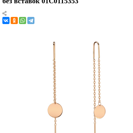
без вставок 01С0115353