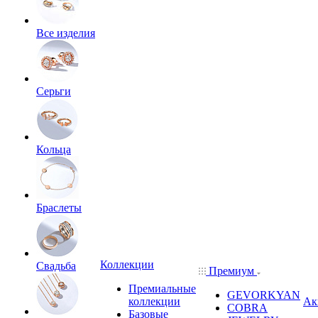
Все изделия
Серьги
Кольца
Браслеты
Коллекции
Свадьба
Премиум
Премиальные
GEVORKYAN
коллекции
Ак
COBRA
Базовые