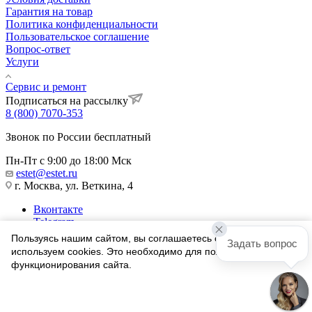
Гарантия на товар
Политика конфиденциальности
Пользовательское соглашение
Вопрос-ответ
Услуги
Сервис и ремонт
Подписаться на рассылку
8 (800) 7070-353
Звонок по России бесплатный
Пн-Пт с 9:00 до 18:00 Мск
estet@estet.ru
г. Москва, ул. Веткина, 4
Вконтакте
Telegram
Одноклассники
Пользуясь нашим сайтом, вы соглашаетесь с тем, что мы
Задать вопрос
WhatsApp
используем cookies. Это необходимо для полноценного
функционирования сайта.
1991-2026 © Ювелирный Дом ЭСТЕТ
Соглашаюсь
Найти