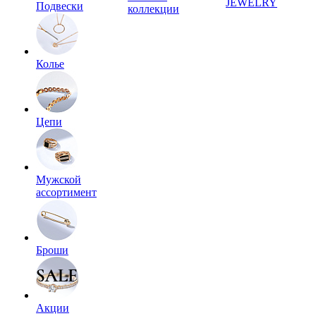
JEWELRY
Подвески
коллекции
Колье
Цепи
Мужской
ассортимент
Броши
Акции