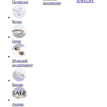
JEWELRY
Подвески
коллекции
Колье
Цепи
Мужской
ассортимент
Броши
Акции