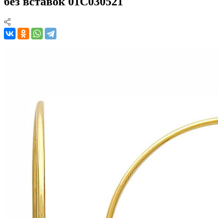
без вставок 01С030521