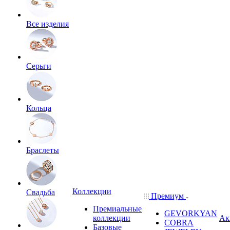
Все изделия
Серьги
Кольца
Браслеты
Коллекции
Свадьба
Премиум
Премиальные
GEVORKYAN
коллекции
Ак
COBRA
Базовые