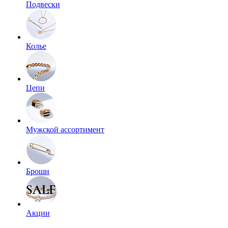
Подвески
Колье
Цепи
Мужской ассортимент
Броши
Акции