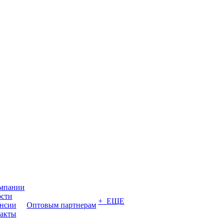
мпании
сти
+ ЕЩЕ
нсии
Оптовым партнерам
акты