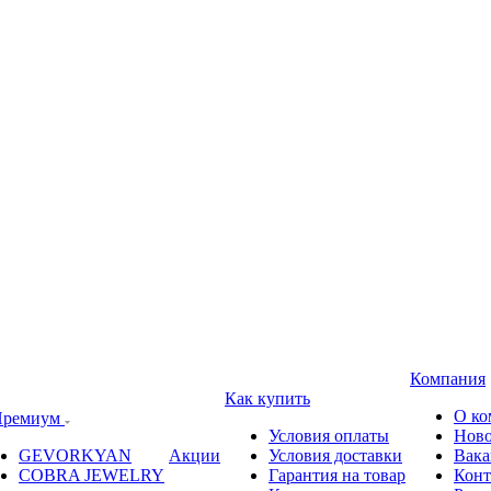
Компания
Как купить
О ко
ремиум
Условия оплаты
Ново
GEVORKYAN
Акции
Условия доставки
Вака
COBRA JEWELRY
Гарантия на товар
Конт