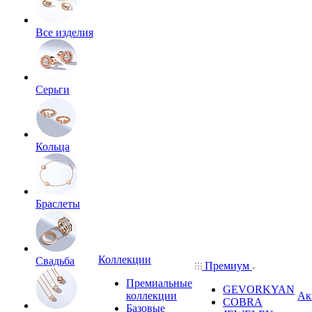
Все изделия
Серьги
Кольца
Браслеты
Коллекции
Свадьба
Премиум
Премиальные
GEVORKYAN
коллекции
Ак
COBRA
Базовые