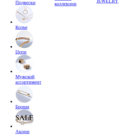
JEWELRY
Подвески
коллекции
Колье
Цепи
Мужской
ассортимент
Броши
Акции