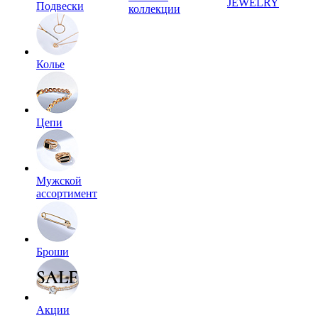
JEWELRY
Подвески
коллекции
Колье
Цепи
Мужской
ассортимент
Броши
Акции