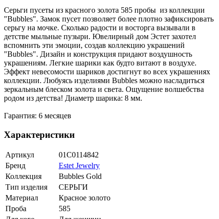
Серьги пусеты из красного золота 585 пробы из коллекции
"Bubbles". Замок пусет позволяет более плотно зафиксировать
серьгу на мочке. Сколько радости и восторга вызывали в
детстве мыльные пузыри. Ювелирный дом Эстет захотел
вспомнить эти эмоции, создав коллекцию украшений
"Bubbles". Дизайн и конструкция придают воздушность
украшениям. Легкие шарики как будто витают в воздухе.
Эффект невесомости шариков достигнут во всех украшениях
коллекции. Любуясь изделиями Bubbles можно насладиться
зеркальным блеском золота и света. Ощущение волшебства
родом из детства! Диаметр шарика: 8 мм.
Гарантия: 6 месяцев
Характеристики
Артикул
01С0114842
Бренд
Estet Jewelry
Коллекция
Bubbles Gold
Тип изделия
СЕРЬГИ
Материал
Красное золото
Проба
585