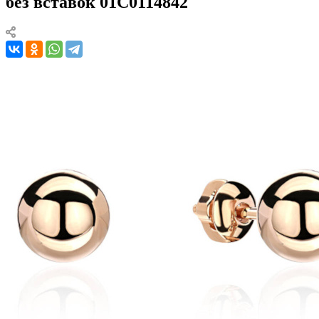
без вставок 01С0114842