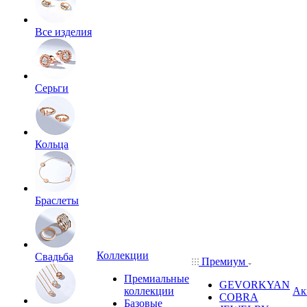
Все изделия
Серьги
Кольца
Браслеты
Коллекции
Свадьба
Премиум
Премиальные
GEVORKYAN
коллекции
Ак
COBRA
Базовые