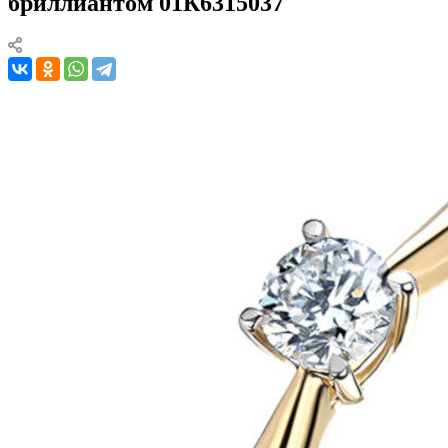
бриллиантом 01К6315037