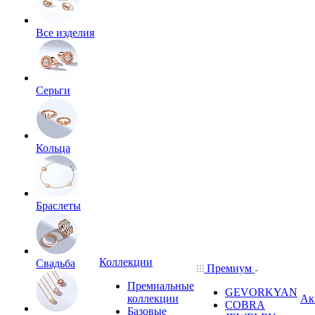
Все изделия
Серьги
Кольца
Браслеты
Коллекции
Свадьба
Премиум
Премиальные
GEVORKYAN
коллекции
Ак
COBRA
Базовые