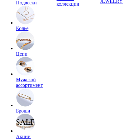
JEWELRY
Подвески
коллекции
Колье
Цепи
Мужской
ассортимент
Броши
Акции