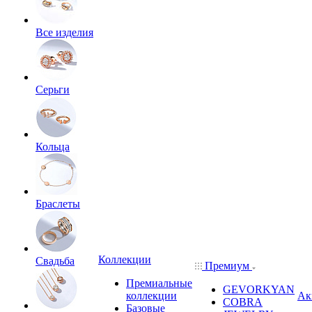
Все изделия
Серьги
Кольца
Браслеты
Коллекции
Свадьба
Премиум
Премиальные
GEVORKYAN
коллекции
Ак
COBRA
Базовые