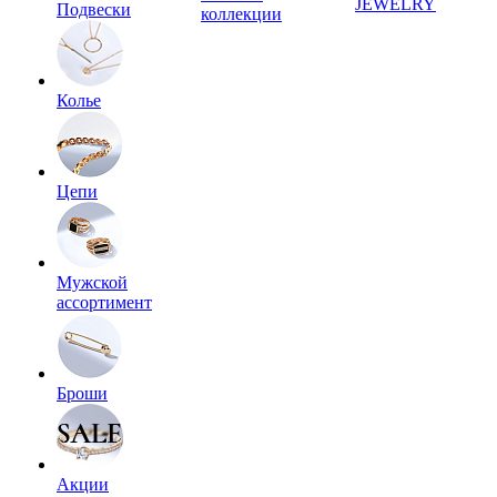
JEWELRY
Подвески
коллекции
Колье
Цепи
Мужской
ассортимент
Броши
Акции