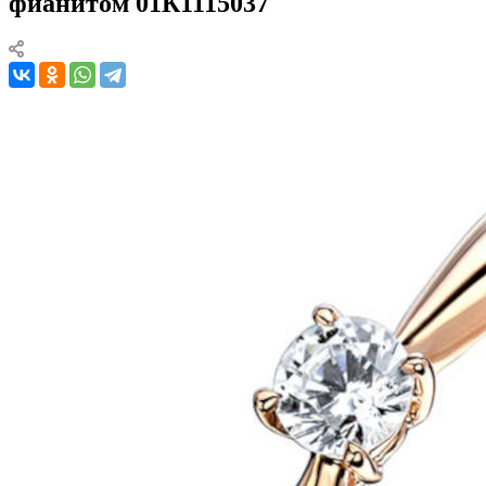
фианитом 01К1115037