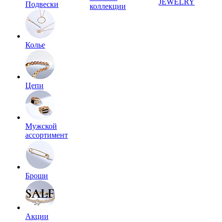
JEWELRY
Подвески
коллекции
Колье
Цепи
Мужской
ассортимент
Броши
Акции