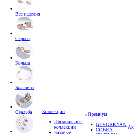
Все изделия
Серьги
Кольца
Браслеты
Коллекции
Свадьба
Премиум
Премиальные
GEVORKYAN
коллекции
Ак
COBRA
Базовые