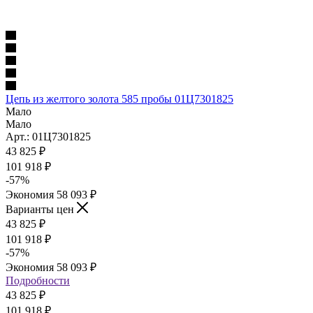
Цепь из желтого золота 585 пробы 01Ц7301825
Мало
Мало
Арт.: 01Ц7301825
43 825
₽
101 918
₽
-
57
%
Экономия
58 093
₽
Варианты цен
43 825
₽
101 918
₽
-
57
%
Экономия
58 093
₽
Подробности
43 825
₽
101 918
₽