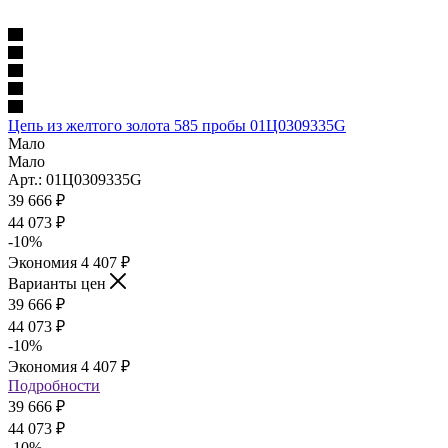
Цепь из желтого золота 585 пробы 01Ц0309335G
Мало
Мало
Арт.: 01Ц0309335G
39 666
₽
44 073
₽
-
10
%
Экономия
4 407
₽
Варианты цен
39 666
₽
44 073
₽
-
10
%
Экономия
4 407
₽
Подробности
39 666
₽
44 073
₽
-
10
%