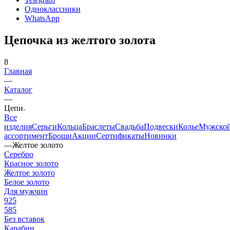
Одноклассники
WhatsApp
Цепочка из желтого золота
8
Главная
—
Каталог
—
Цепи
Все
изделия
Серьги
Кольца
Браслеты
Свадьба
Подвески
Колье
Мужско
ассортимент
Броши
Акции
Сертификаты
Новинки
—
Желтое золото
Серебро
Красное золото
Желтое золото
Белое золото
Для мужчин
925
585
Без вставок
Карабин