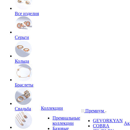
Все изделия
Серьги
Кольца
Браслеты
Коллекции
Свадьба
Премиум
Премиальные
GEVORKYAN
коллекции
Ак
COBRA
Базовые