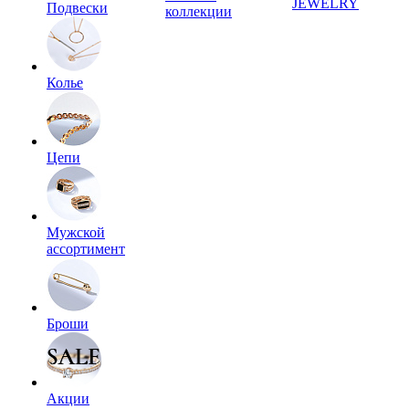
JEWELRY
Подвески
коллекции
Колье
Цепи
Мужской
ассортимент
Броши
Акции