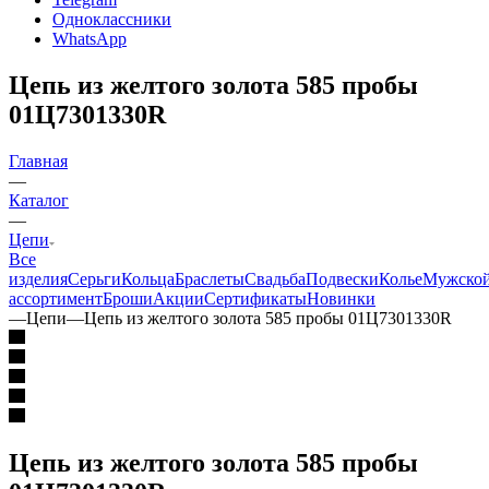
Одноклассники
WhatsApp
Цепь из желтого золота 585 пробы
01Ц7301330R
Главная
—
Каталог
—
Цепи
Все
изделия
Серьги
Кольца
Браслеты
Свадьба
Подвески
Колье
Мужско
ассортимент
Броши
Акции
Сертификаты
Новинки
—
Цепи
—
Цепь из желтого золота 585 пробы 01Ц7301330R
Цепь из желтого золота 585 пробы