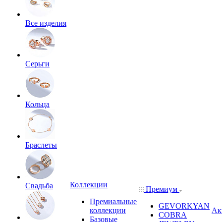
Все изделия
Серьги
Кольца
Браслеты
Коллекции
Свадьба
Премиум
Премиальные
GEVORKYAN
коллекции
Ак
COBRA
Базовые