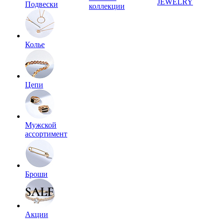
JEWELRY
Подвески
коллекции
Колье
Цепи
Мужской
ассортимент
Броши
Акции