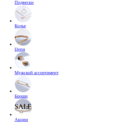
Подвески
Колье
Цепи
Мужской ассортимент
Броши
Акции