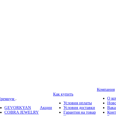
Компания
Как купить
О ко
ремиум
Условия оплаты
Ново
GEVORKYAN
Акции
Условия доставки
Вака
COBRA JEWELRY
Гарантия на товар
Конт