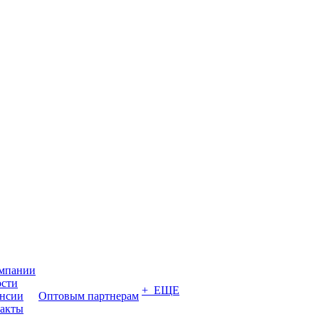
мпании
сти
+ ЕЩЕ
нсии
Оптовым партнерам
акты