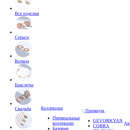
Все изделия
Серьги
Кольца
Браслеты
Коллекции
Свадьба
Премиум
Премиальные
GEVORKYAN
коллекции
Ак
COBRA
Базовые