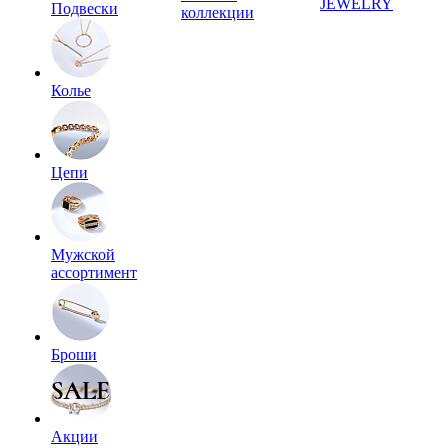
JEWELRY
Подвески
коллекции
Колье
Цепи
Мужской
ассортимент
Броши
Акции