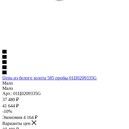
Цепь из белого золота 585 пробы 01Ц0209335G
Мало
Мало
Арт.: 01Ц0209335G
37 480
₽
41 644
₽
-
10
%
Экономия
4 164
₽
Варианты цен