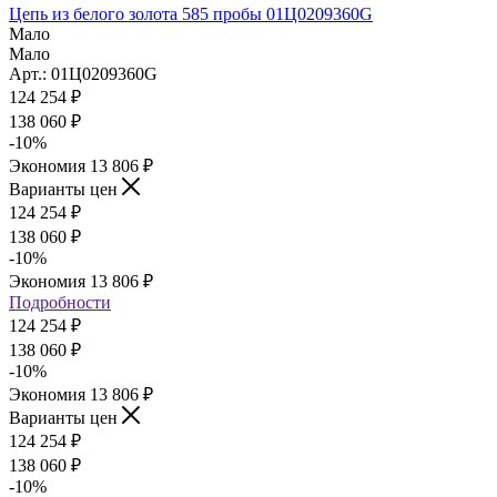
Цепь из белого золота 585 пробы 01Ц0209360G
Мало
Мало
Арт.: 01Ц0209360G
124 254
₽
138 060
₽
-
10
%
Экономия
13 806
₽
Варианты цен
124 254
₽
138 060
₽
-
10
%
Экономия
13 806
₽
Подробности
124 254
₽
138 060
₽
-
10
%
Экономия
13 806
₽
Варианты цен
124 254
₽
138 060
₽
-
10
%