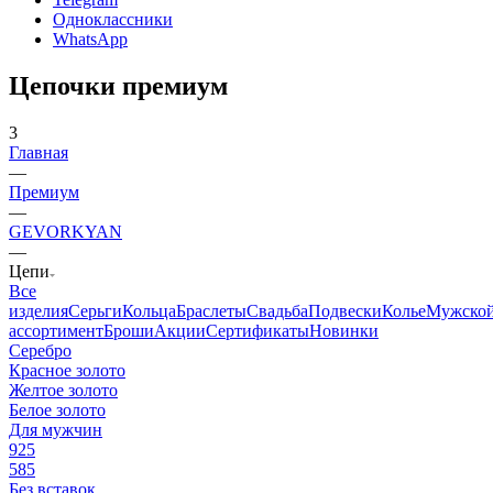
Одноклассники
WhatsApp
Цепочки премиум
3
Главная
—
Премиум
—
GEVORKYAN
—
Цепи
Все
изделия
Серьги
Кольца
Браслеты
Свадьба
Подвески
Колье
Мужско
ассортимент
Броши
Акции
Сертификаты
Новинки
Серебро
Красное золото
Желтое золото
Белое золото
Для мужчин
925
585
Без вставок