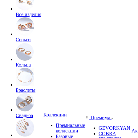
Все изделия
Серьги
Кольца
Браслеты
Коллекции
Свадьба
Премиум
Премиальные
GEVORKYAN
коллекции
Ак
COBRA
Базовые