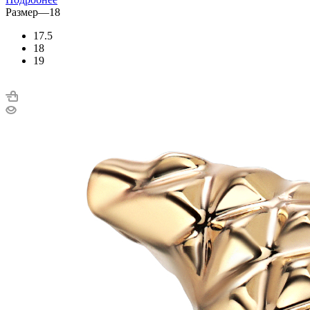
Размер
—
18
17.5
18
19