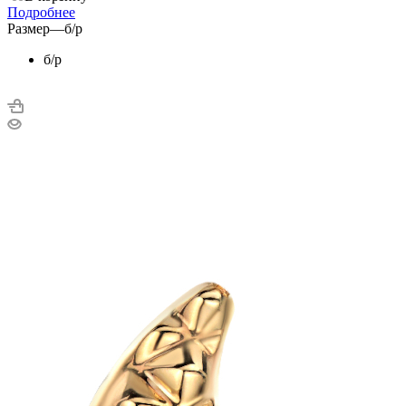
Подробнее
Размер
—
б/р
б/р