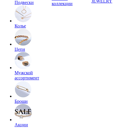
JEWELRY
Подвески
коллекции
Колье
Цепи
Мужской
ассортимент
Броши
Акции