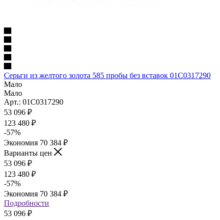
Серьги из желтого золота 585 пробы без вставок 01С0317290
Мало
Мало
Арт.: 01С0317290
53 096
₽
123 480
₽
-
57
%
Экономия
70 384
₽
Варианты цен
53 096
₽
123 480
₽
-
57
%
Экономия
70 384
₽
Подробности
53 096
₽