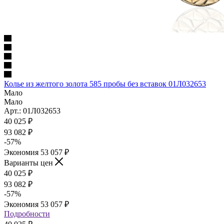
Колье из желтого золота 585 пробы без вставок 01Л032653
Мало
Мало
Арт.: 01Л032653
40 025
₽
93 082
₽
-
57
%
Экономия
53 057
₽
Варианты цен
40 025
₽
93 082
₽
-
57
%
Экономия
53 057
₽
Подробности