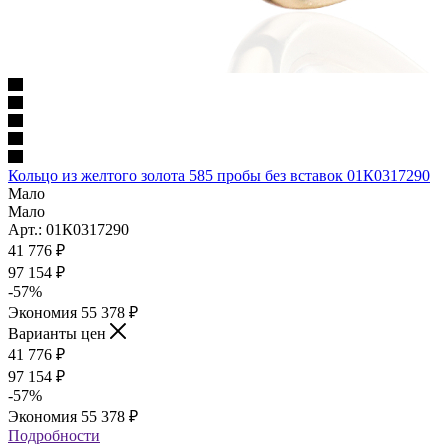
Кольцо из желтого золота 585 пробы без вставок 01К0317290
Мало
Мало
Арт.: 01К0317290
41 776
₽
97 154
₽
-
57
%
Экономия
55 378
₽
Варианты цен
41 776
₽
97 154
₽
-
57
%
Экономия
55 378
₽
Подробности