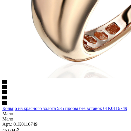
Кольцо из красного золота 585 пробы без вставок 01К0116749
Мало
Мало
Арт.: 01К0116749
46 604
₽