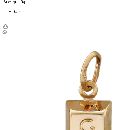
Размер
—
б/р
б/р