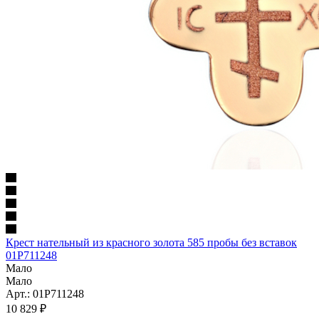
Крест нательный из красного золота 585 пробы без вставок
01Р711248
Мало
Мало
Арт.: 01Р711248
10 829
₽