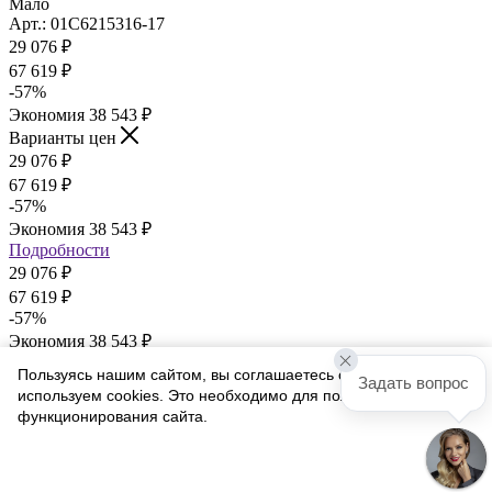
Мало
Арт.: 01С6215316-17
29 076
₽
67 619
₽
-
57
%
Экономия
38 543
₽
Варианты цен
29 076
₽
67 619
₽
-
57
%
Экономия
38 543
₽
Подробности
29 076
₽
67 619
₽
-
57
%
Экономия
38 543
₽
Варианты цен
Пользуясь нашим сайтом, вы соглашаетесь с тем, что мы
Задать вопрос
29 076
₽
используем cookies. Это необходимо для полноценного
67 619
₽
функционирования сайта.
-
57
%
Экономия
38 543
₽
Соглашаюсь
Подробности