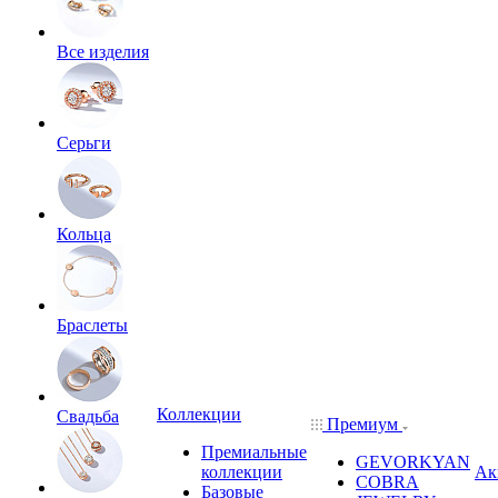
Все изделия
Серьги
Кольца
Браслеты
Коллекции
Свадьба
Премиум
Премиальные
GEVORKYAN
коллекции
Ак
COBRA
Базовые