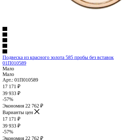
Подвеска из красного золота 585 пробы без вставок
01П010589
Мало
Мало
Арт.: 01П010589
17 171
₽
39 933
₽
-
57
%
Экономия
22 762
₽
Варианты цен
17 171
₽
39 933
₽
-
57
%
Экономия
22 762
₽