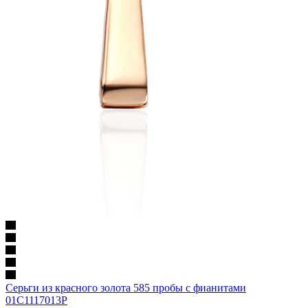
Серьги из красного золота 585 пробы с фианитами
01С1117013Р