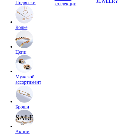
JEWELRY
Подвески
коллекции
Колье
Цепи
Мужской
ассортимент
Броши
Акции