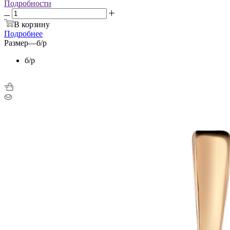
Подробности
В корзину
Подробнее
Размер
—
б/р
б/р