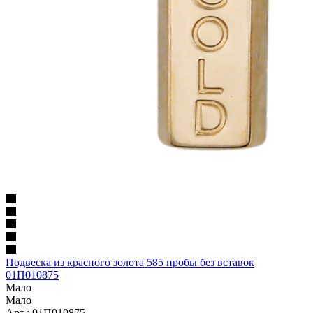
Подвеска из красного золота 585 пробы без вставок
01П010875
Мало
Мало
Арт.: 01П010875