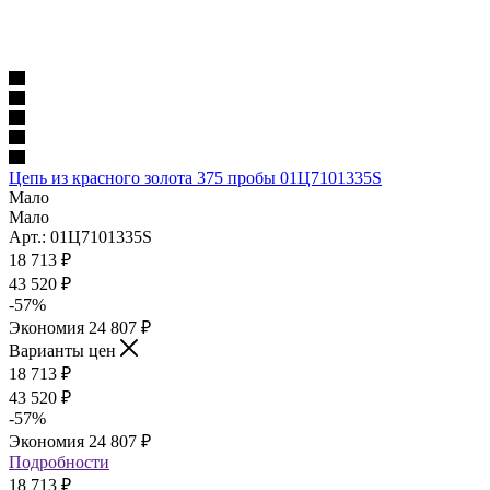
Цепь из красного золота 375 пробы 01Ц7101335S
Мало
Мало
Арт.: 01Ц7101335S
18 713
₽
43 520
₽
-
57
%
Экономия
24 807
₽
Варианты цен
18 713
₽
43 520
₽
-
57
%
Экономия
24 807
₽
Подробности
18 713
₽