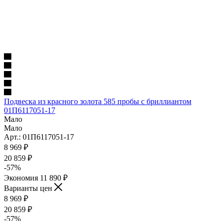
Подвеска из красного золота 585 пробы с бриллиантом
01П6117051-17
Мало
Мало
Арт.: 01П6117051-17
8 969
₽
20 859
₽
-
57
%
Экономия
11 890
₽
Варианты цен
8 969
₽
20 859
₽
-
57
%