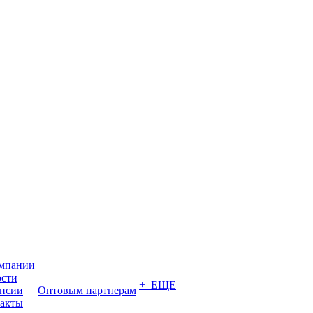
мпании
сти
+ ЕЩЕ
нсии
Оптовым партнерам
акты