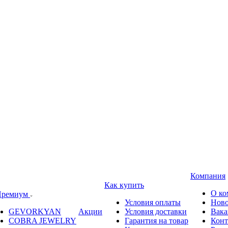
Компания
Как купить
О ко
ремиум
Условия оплаты
Ново
GEVORKYAN
Акции
Условия доставки
Вака
COBRA JEWELRY
Гарантия на товар
Конт