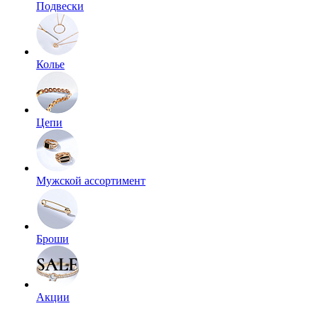
Подвески
Колье
Цепи
Мужской ассортимент
Броши
Акции