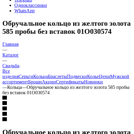
Одноклассники
WhatsApp
Обручальное кольцо из желтого золота
585 пробы без вставок 01О030574
Главная
—
Каталог
—
Свадьба
Все
изделия
Серьги
Кольца
Браслеты
Подвески
Колье
Цепи
Мужской
ассортимент
Броши
Акции
Сертификаты
Новинки
—
Кольца
—
Обручальное кольцо из желтого золота 585 пробы
без вставок 01О030574
Обручальное кольцо из желтого золота