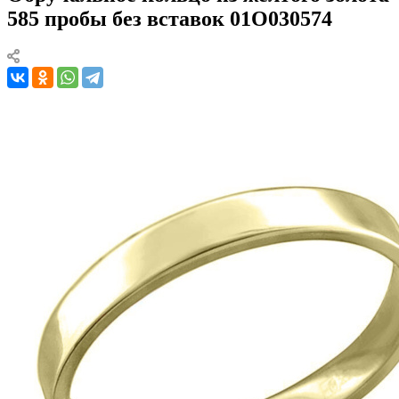
585 пробы без вставок 01О030574