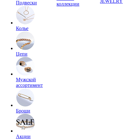
JEWELRY
Подвески
коллекции
Колье
Цепи
Мужской
ассортимент
Броши
Акции