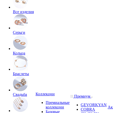
Все изделия
Серьги
Кольца
Браслеты
Коллекции
Свадьба
Премиум
Премиальные
GEVORKYAN
коллекции
Ак
COBRA
Базовые