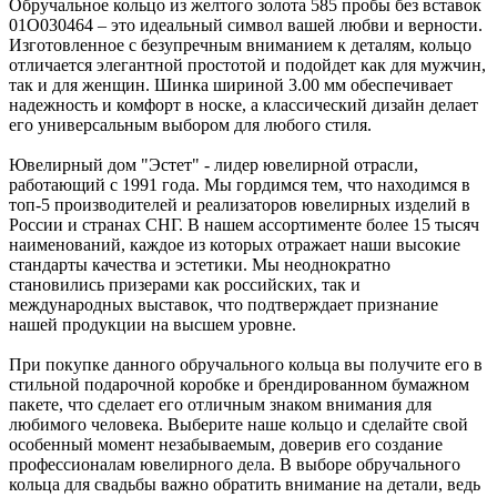
Обручальное кольцо из желтого золота 585 пробы без вставок
01О030464 – это идеальный символ вашей любви и верности.
Изготовленное с безупречным вниманием к деталям, кольцо
отличается элегантной простотой и подойдет как для мужчин,
так и для женщин. Шинка шириной 3.00 мм обеспечивает
надежность и комфорт в носке, а классический дизайн делает
его универсальным выбором для любого стиля.
Ювелирный дом "Эстет" - лидер ювелирной отрасли,
работающий с 1991 года. Мы гордимся тем, что находимся в
топ-5 производителей и реализаторов ювелирных изделий в
России и странах СНГ. В нашем ассортименте более 15 тысяч
наименований, каждое из которых отражает наши высокие
стандарты качества и эстетики. Мы неоднократно
становились призерами как российских, так и
международных выставок, что подтверждает признание
нашей продукции на высшем уровне.
При покупке данного обручального кольца вы получите его в
стильной подарочной коробке и брендированном бумажном
пакете, что сделает его отличным знаком внимания для
любимого человека. Выберите наше кольцо и сделайте свой
особенный момент незабываемым, доверив его создание
профессионалам ювелирного дела. В выборе обручального
кольца для свадьбы важно обратить внимание на детали, ведь