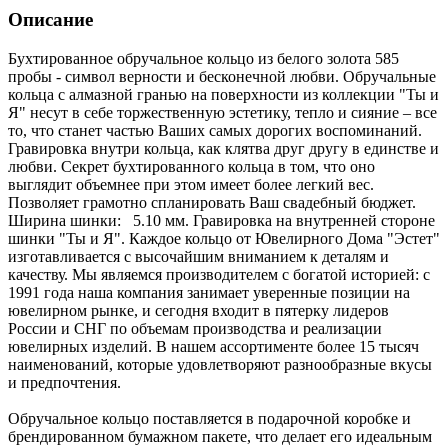
Описание
Бухтированное обручальное кольцо из белого золота 585
пробы - символ верности и бесконечной любви. Обручальные
кольца с алмазной гранью на поверхности из коллекции "Ты и
Я" несут в себе торжественную эстетику, тепло и сияние – все
то, что станет частью Ваших самых дорогих воспоминаний.
Гравировка внутри кольца, как клятва друг другу в единстве и
любви. Секрет бухтированного кольца в том, что оно
выглядит объемнее при этом имеет более легкий вес.
Позволяет грамотно спланировать Ваш свадебный бюджет.
Ширина шинки: 5.10 мм. Гравировка на внутренней стороне
шинки "Ты и Я". Каждое кольцо от Ювелирного Дома "Эстет"
изготавливается с высочайшим вниманием к деталям и
качеству. Мы являемся производителем с богатой историей: с
1991 года наша компания занимает уверенные позиции на
ювелирном рынке, и сегодня входит в пятерку лидеров
России и СНГ по объемам производства и реализации
ювелирных изделий. В нашем ассортименте более 15 тысяч
наименований, которые удовлетворяют разнообразные вкусы
и предпочтения.
Обручальное кольцо поставляется в подарочной коробке и
брендированном бумажном пакете, что делает его идеальным