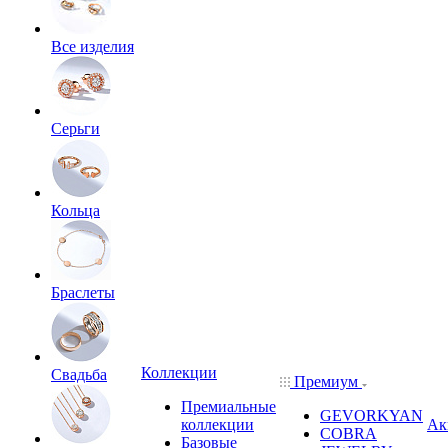
Все изделия
Серьги
Кольца
Браслеты
Коллекции
Свадьба
Премиум
Премиальные
GEVORKYAN
коллекции
Ак
COBRA
Базовые