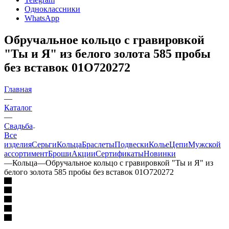
Одноклассники
WhatsApp
Обручальное кольцо с гравировкой
"Ты и Я" из белого золота 585 пробы
без вставок 01О720272
Главная
—
Каталог
—
Свадьба
Все
изделия
Серьги
Кольца
Браслеты
Подвески
Колье
Цепи
Мужской
ассортимент
Броши
Акции
Сертификаты
Новинки
—
Кольца
—
Обручальное кольцо с гравировкой "Ты и Я" из
белого золота 585 пробы без вставок 01О720272