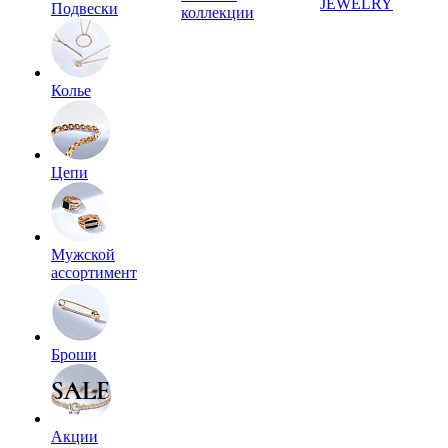
JEWELRY
Подвески
коллекции
Колье
Цепи
Мужской
ассортимент
Броши
Акции