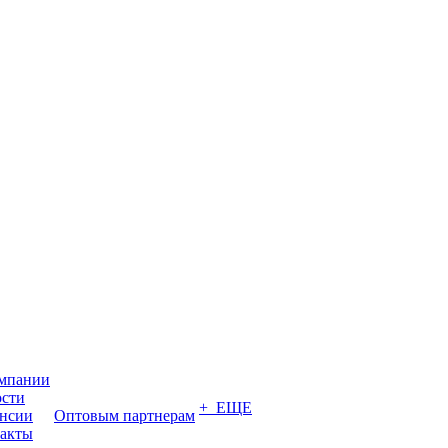
мпании
сти
+ ЕЩЕ
нсии
Оптовым партнерам
акты