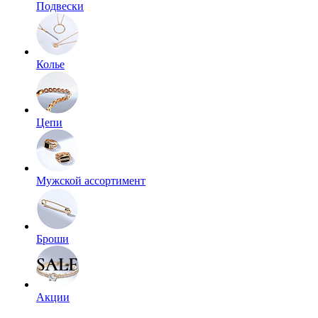
Подвески
Колье
Цепи
Мужской ассортимент
Броши
Акции