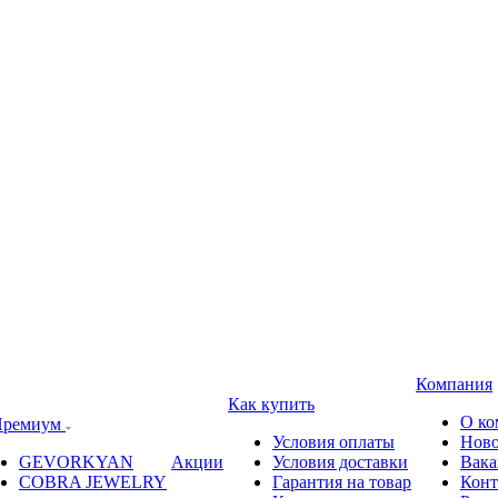
Компания
Как купить
О ко
ремиум
Условия оплаты
Ново
GEVORKYAN
Акции
Условия доставки
Вака
COBRA JEWELRY
Гарантия на товар
Конт