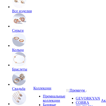
Все изделия
Серьги
Кольца
Браслеты
Коллекции
Свадьба
Премиум
Премиальные
GEVORKYAN
коллекции
Ак
COBRA
Базовые