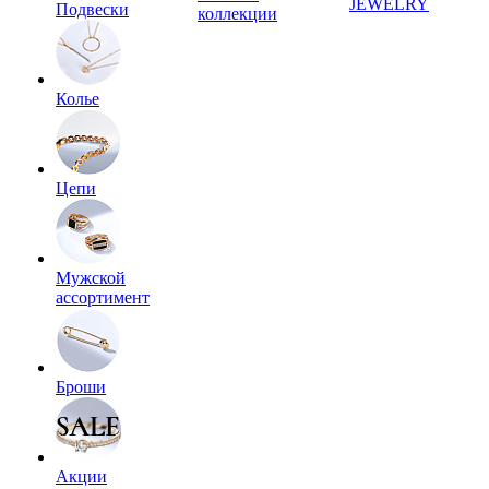
JEWELRY
Подвески
коллекции
Колье
Цепи
Мужской
ассортимент
Броши
Акции