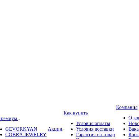
Компания
Как купить
О ко
ремиум
Условия оплаты
Ново
GEVORKYAN
Акции
Условия доставки
Вака
COBRA JEWELRY
Гарантия на товар
Конт