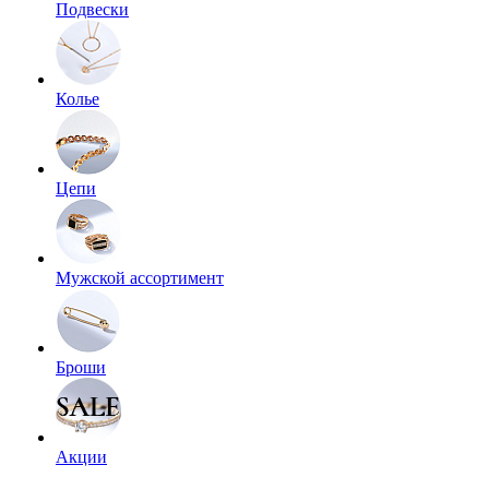
Подвески
Колье
Цепи
Мужской ассортимент
Броши
Акции