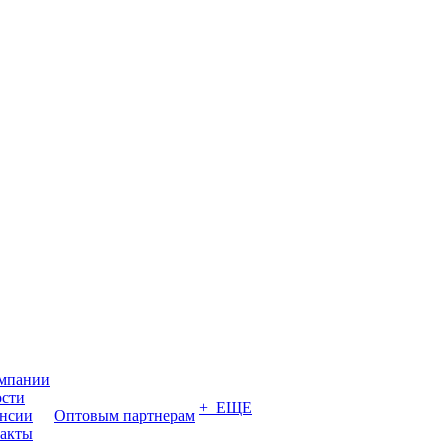
мпании
сти
+ ЕЩЕ
нсии
Оптовым партнерам
акты