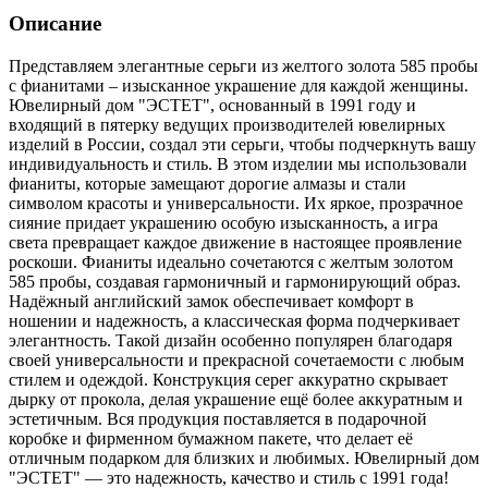
Описание
Представляем элегантные серьги из желтого золота 585 пробы
с фианитами – изысканное украшение для каждой женщины.
Ювелирный дом "ЭСТЕТ", основанный в 1991 году и
входящий в пятерку ведущих производителей ювелирных
изделий в России, создал эти серьги, чтобы подчеркнуть вашу
индивидуальность и стиль. В этом изделии мы использовали
фианиты, которые замещают дорогие алмазы и стали
символом красоты и универсальности. Их яркое, прозрачное
сияние придает украшению особую изысканность, а игра
света превращает каждое движение в настоящее проявление
роскоши. Фианиты идеально сочетаются с желтым золотом
585 пробы, создавая гармоничный и гармонирующий образ.
Надёжный английский замок обеспечивает комфорт в
ношении и надежность, а классическая форма подчеркивает
элегантность. Такой дизайн особенно популярен благодаря
своей универсальности и прекрасной сочетаемости с любым
стилем и одеждой. Конструкция серег аккуратно скрывает
дырку от прокола, делая украшение ещё более аккуратным и
эстетичным. Вся продукция поставляется в подарочной
коробке и фирменном бумажном пакете, что делает её
отличным подарком для близких и любимых. Ювелирный дом
"ЭСТЕТ" — это надежность, качество и стиль с 1991 года!