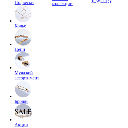
JEWELRY
Подвески
коллекции
Колье
Цепи
Мужской
ассортимент
Броши
Акции