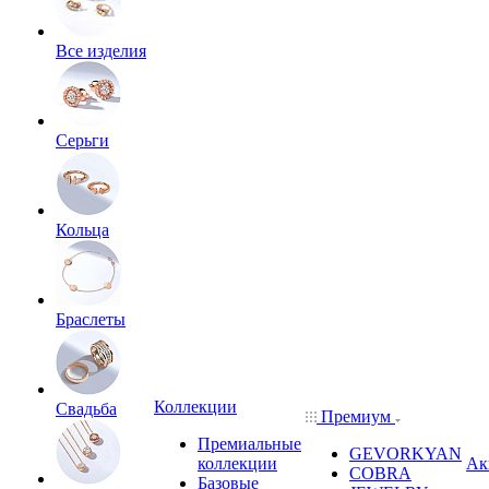
Все изделия
Серьги
Кольца
Браслеты
Коллекции
Свадьба
Премиум
Премиальные
GEVORKYAN
коллекции
Ак
COBRA
Базовые