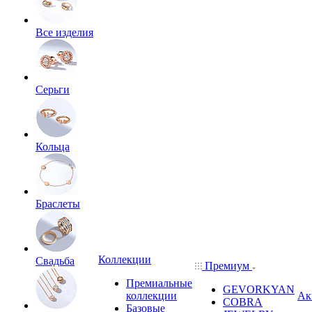
Все изделия
Серьги
Кольца
Браслеты
Коллекции
Свадьба
Премиум
Премиальные
GEVORKYAN
коллекции
Ак
COBRA
Базовые