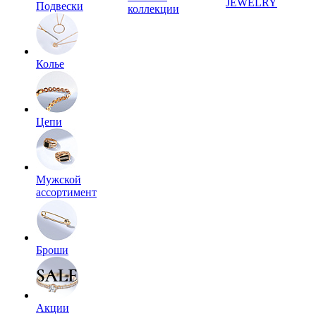
JEWELRY
Подвески
коллекции
Колье
Цепи
Мужской
ассортимент
Броши
Акции