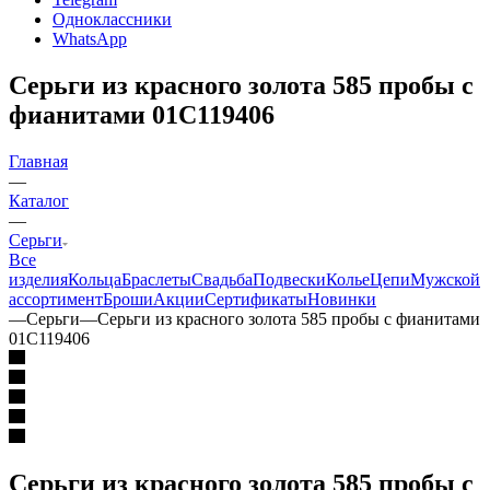
Одноклассники
WhatsApp
Серьги из красного золота 585 пробы с
фианитами 01С119406
Главная
—
Каталог
—
Серьги
Все
изделия
Кольца
Браслеты
Свадьба
Подвески
Колье
Цепи
Мужской
ассортимент
Броши
Акции
Сертификаты
Новинки
—
Серьги
—
Серьги из красного золота 585 пробы с фианитами
01С119406
Серьги из красного золота 585 пробы с