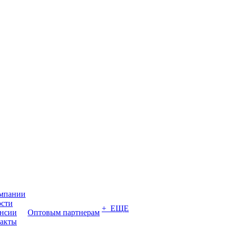
мпании
сти
+ ЕЩЕ
нсии
Оптовым партнерам
акты