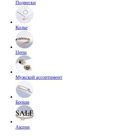
Подвески
Колье
Цепи
Мужской ассортимент
Броши
Акции