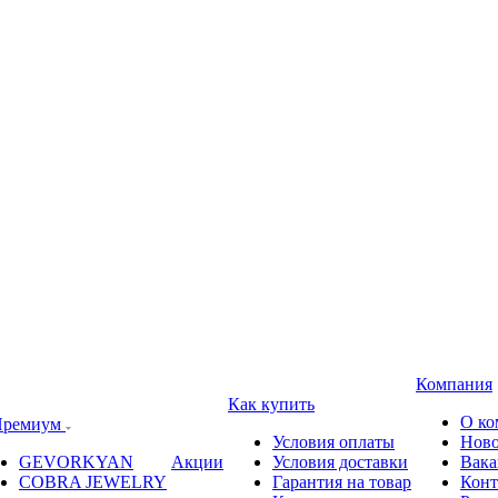
Компания
Как купить
О ко
ремиум
Условия оплаты
Ново
GEVORKYAN
Акции
Условия доставки
Вака
COBRA JEWELRY
Гарантия на товар
Конт