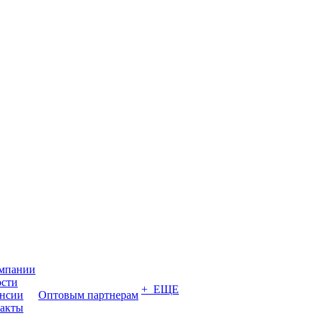
мпании
сти
+ ЕЩЕ
нсии
Оптовым партнерам
акты