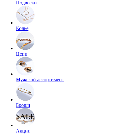
Подвески
Колье
Цепи
Мужской ассортимент
Броши
Акции