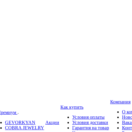
Компания
Как купить
О ко
ремиум
Условия оплаты
Ново
GEVORKYAN
Акции
Условия доставки
Вака
COBRA JEWELRY
Гарантия на товар
Конт