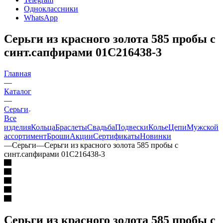
Одноклассники
WhatsApp
Серьги из красного золота 585 пробы с
синт.сапфирами 01С216438-3
Главная
—
Каталог
—
Серьги
Все
изделия
Кольца
Браслеты
Свадьба
Подвески
Колье
Цепи
Мужской
ассортимент
Броши
Акции
Сертификаты
Новинки
—
Серьги
—
Серьги из красного золота 585 пробы с
синт.сапфирами 01С216438-3
Серьги из красного золота 585 пробы с