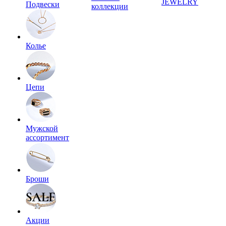
JEWELRY
Подвески
коллекции
Колье
Цепи
Мужской
ассортимент
Броши
Акции