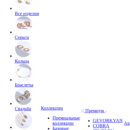
Все изделия
Серьги
Кольца
Браслеты
Коллекции
Свадьба
Премиум
Премиальные
GEVORKYAN
коллекции
Ак
COBRA
Базовые